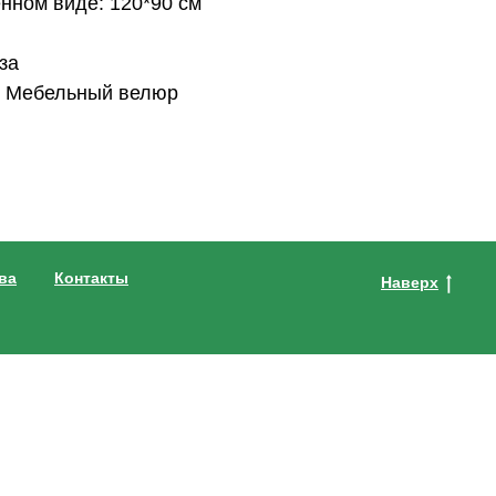
нном виде: 120*90 см
за
: Мебельный велюр
ва
Контакты
Наверх