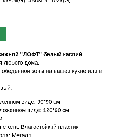
e_kaspii(G)_4Boston_roza(G)
.
вижной "ЛОФТ" белый каспий
—
я любого дома.
 обеденной зоны на вашей кухне или в
ивый.
оженном виде: 90*90 см
зложенном виде: 120*90 см
м
 стола: Влагостойкий пластик
ола: Металл