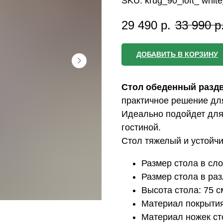
SKU:
krug_90_loft_ whit
29 490
р.
33 990
р
ДОБАВИТЬ В КОРЗИНУ
Стол обеденный разд
практичное решение дл
Идеально подойдет для
гостиной.
Стол тяжелый и устойч
Размер стола в сл
Размер стола в ра
Высота стола: 75 с
Материал покрытия
Материал ножек ст