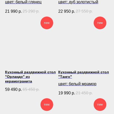
цвет: белый глянец
цвет: дуб золотистый
21 990
р.
25 290
р.
22 950
р.
27 550
р.
new
new
Кухонный раздвижной стол
Кухонный раздвижной стол
"Орландо" из
"Танго"
керамогранита
цвет: белый мрамор
59 490
р.
65 450
р.
19 990
р.
21 450
р.
new
new