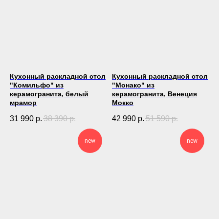
Кухонный раскладной стол
Кухонный раскладной стол
"Комильфо" из
"Монако" из
керамогранита, белый
керамогранита, Венеция
мрамор
Мокко
31 990
р.
38 390
р.
42 990
р.
51 590
р.
new
new