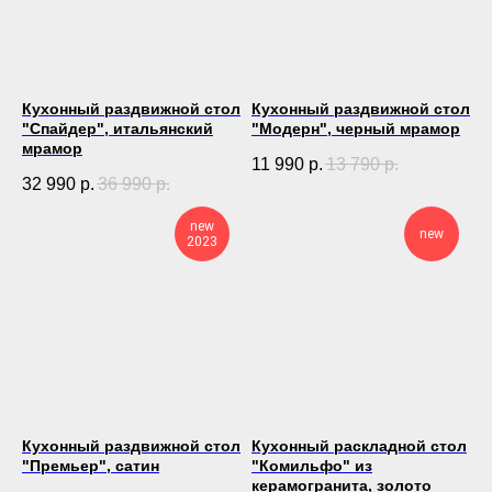
Кухонный раздвижной стол
Кухонный раздвижной стол
"Спайдер", итальянский
"Модерн", черный мрамор
мрамор
11 990
р.
13 790
р.
32 990
р.
36 990
р.
new
new
2023
Кухонный раздвижной стол
Кухонный раскладной стол
"Премьер", сатин
"Комильфо" из
керамогранита, золото