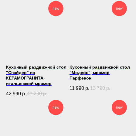
new
new
Кухонный раздвижной стол
Кухонный раздвижной стол
"Спайдер" из
"Модерн", мрамор
КЕРАМОГРАНИТА,
Парфенон
итальянский мрамор
11 990
р.
13 790
р.
42 990
р.
47 290
р.
new
new