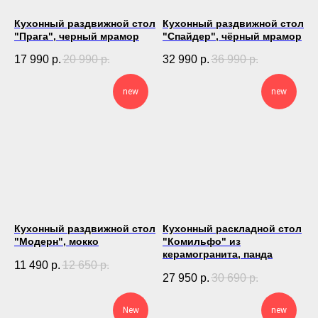
Кухонный раздвижной стол
Кухонный раздвижной стол
"Прага", черный мрамор
"Спайдер", чёрный мрамор
17 990
р.
20 990
р.
32 990
р.
36 990
р.
new
new
Кухонный раздвижной стол
Кухонный раскладной стол
"Модерн", мокко
"Комильфо" из
керамогранита, панда
11 490
р.
12 650
р.
27 950
р.
30 690
р.
New
new