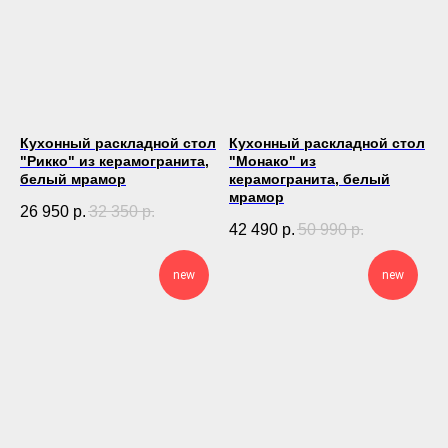
Кухонный раскладной стол
Кухонный раскладной стол
"Рикко" из керамогранита,
"Монако" из
белый мрамор
керамогранита, белый
мрамор
26 950
р.
32 350
р.
42 490
р.
50 990
р.
new
new