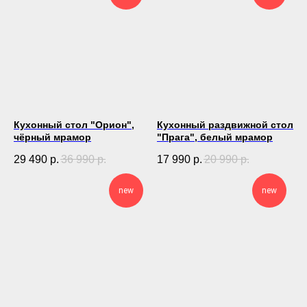
Кухонный стол "Орион",
Кухонный раздвижной стол
чёрный мрамор
"Прага", белый мрамор
29 490
р.
36 990
р.
17 990
р.
20 990
р.
new
new