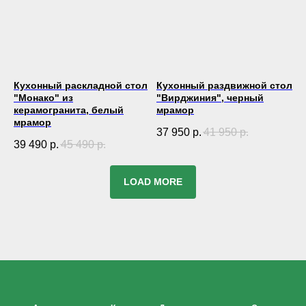
Кухонный раскладной стол
Кухонный раздвижной стол
"Монако" из
"Вирджиния", черный
керамогранита, белый
мрамор
мрамор
37 950
р.
41 950
р.
39 490
р.
45 490
р.
LOAD MORE