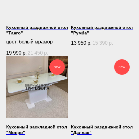
Кухонный раздвижной стол
Кухонный раздвижной стол
"Танго"
"Румба"
цвет: белый мрамор
13 950
р.
15 390
р.
19 990
р.
21 450
р.
new
new
Кухонный раскладной стол
Кухонный раздвижной стол
"Монро"
"Даллас"