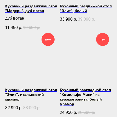
Кухонный раздвижной стол
Кухонный раздвижной стол
"Модерн", дуб вотан
"Элит", белый
дуб вотан
33 990
р.
39 090
р.
11 490
р.
12 650
р.
new
new
Кухонный раздвижной стол
Кухонный раскладной стол
"Элит", итальянский
"Комильфо Мини" из
мрамор
керамогранита, белый
мрамор
32 990
р.
38 090
р.
24 950
р.
28 690
р.