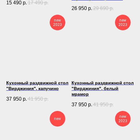
15 490
р.
17 490
р.
26 950
р.
29 690
р.
new
new
2023
2023
Кухонный раздвижной стол
Кухонный раздвижной стол
"Вирджиния", капучино
"Вирджиния", белый
мрамор
37 950
р.
41 950
р.
37 950
р.
41 950
р.
new
new
2023