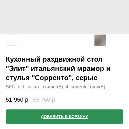
Кухонный раздвижной стол
"Элит" итальянский мрамор и
стулья "Сорренто", серые
SKU:
elit_italian_mramor(B)_4_sorrento_grey(B)
51 950
р.
59 750
р.
ДОБАВИТЬ В КОРЗИНУ