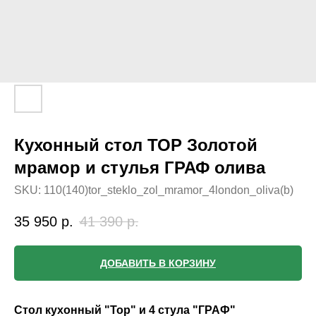
Кухонный стол ТОР Золотой
мрамор и стулья ГРАФ олива
SKU:
110(140)tor_steklo_zol_mramor_4london_oliva(b)
35 950
р.
41 390
р.
ДОБАВИТЬ В КОРЗИНУ
Стол кухонный "Тор" и 4 стула "ГРАФ"