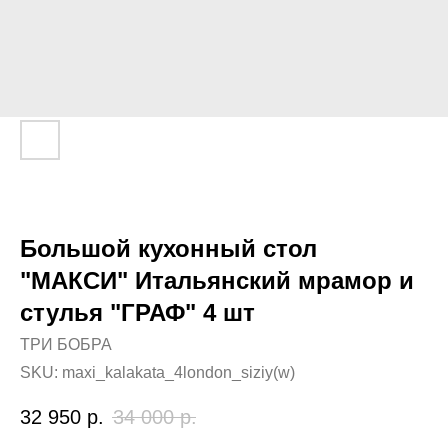
Большой кухонный стол
"МАКСИ" Итальянский мрамор и
стулья "ГРАФ" 4 шт
ТРИ БОБРА
SKU:
maxi_kalakata_4london_siziy(w)
32 950
р.
34 000
р.