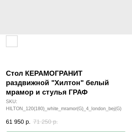
Стол КЕРАМОГРАНИТ
раздвижной "Хилтон" белый
мрамор и стулья ГРАФ
SKU:
HILTON_120(180)_white_mramor(G)_4_london_bej(G)
61 950
р.
71 250
р.