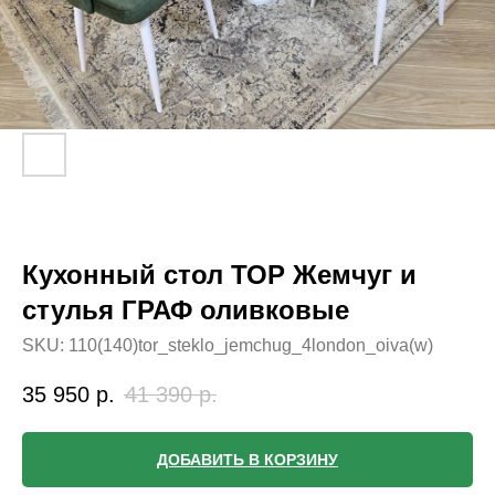
Кухонный стол ТОР Жемчуг и
стулья ГРАФ оливковые
SKU:
110(140)tor_steklo_jemchug_4london_oiva(w)
35 950
р.
41 390
р.
ДОБАВИТЬ В КОРЗИНУ