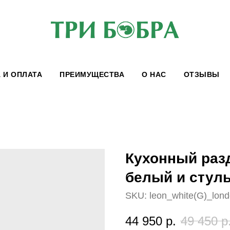
 И ОПЛАТА
ПРЕИМУЩЕСТВА
О НАС
ОТЗЫВЫ
Кухонный раз
белый и стул
SKU:
leon_white(G)_lond
44 950
р.
49 450
р