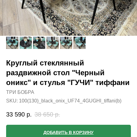
Круглый стеклянный
раздвижной стол "Черный
оникс" и стулья "ГУЧИ" тиффани
ТРИ БОБРА
SKU:
100(130)_black_onix_UF74_4GUGHI_tiffani(b)
33 590
р.
38 650
р.
ДОБАВИТЬ В КОРЗИНУ