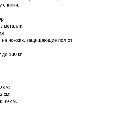
у спинки.
юр
из металла
ия
и на ножках, защищающие пол от
 до 130 кг
0 см;
3 см;
: 49 см.