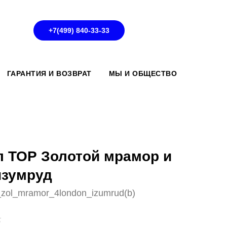
+7(499) 840-33-33
ГАРАНТИЯ И ВОЗВРАТ
МЫ И ОБЩЕСТВО
л ТОР Золотой мрамор и
изумруд
o_zol_mramor_4london_izumrud(b)
.