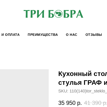
 И ОПЛАТА
ПРЕИМУЩЕСТВА
О НАС
ОТЗЫВЫ
Кухонный сто
стулья ГРАФ 
SKU:
110(140)tor_stekl
35 950
р.
41 390
р