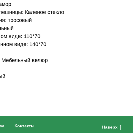
рамор
лешницы: Каленое стекло
ия: тросовый
льный
ом виде: 110*70
нном виде: 140*70
: Мебельный велюр
й
ый
ва
Контакты
Наверх