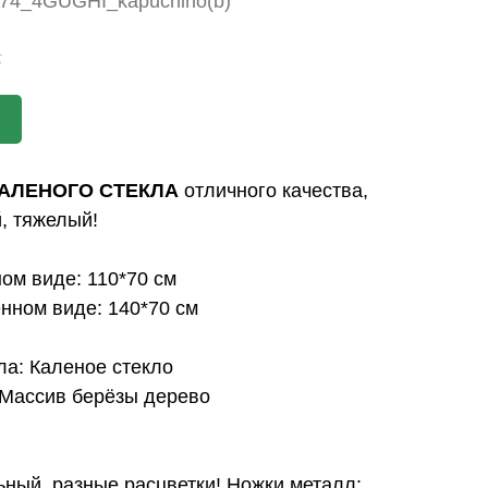
74_4GUGHI_kapuchino(b)
.
 КАЛЕНОГО СТЕКЛА
отличного качества,
, тяжелый!
ом виде: 110*70 см
нном виде: 140*70 см
ла: Каленое стекло
 Массив берёзы дерево
ный, разные расцветки! Ножки металл: