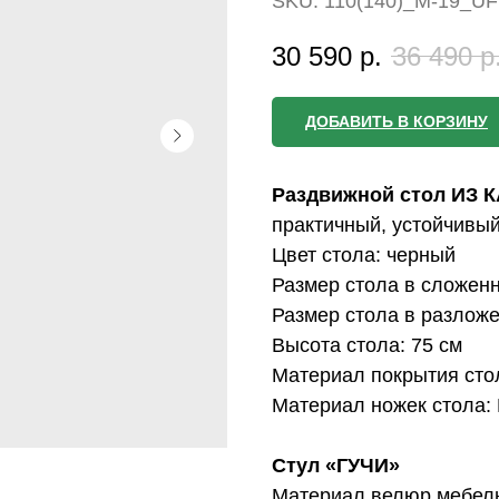
SKU:
110(140)_M-19_UF
30 590
р.
36 490
р
ДОБАВИТЬ В КОРЗИНУ
Раздвижной стол ИЗ
практичный, устойчивый
Цвет стола: черный
Размер стола в сложенн
Размер стола в разложе
Высота стола: 75 см
Материал покрытия сто
Материал ножек стола:
Стул «ГУЧИ»
Материал велюр мебель