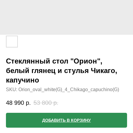
Стеклянный стол "Орион",
белый глянец и стулья Чикаго,
капучино
SKU:
Orion_oval_white(G)_4_Chikago_capuchino(G)
48 990
р.
53 800
р.
ДОБАВИТЬ В КОРЗИНУ