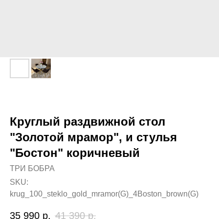
Круглый раздвижной стол
"Золотой мрамор", и стулья
"Бостон" коричневый
ТРИ БОБРА
SKU:
krug_100_steklo_gold_mramor(G)_4Boston_brown(G)
35 990
р.
41 390
р.