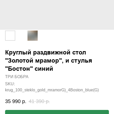
Круглый раздвижной стол
"Золотой мрамор", и стулья
"Бостон" синий
ТРИ БОБРА
SKU:
krug_100_steklo_gold_mramorG)_4Boston_blue(G)
35 990
р.
41 390
р.