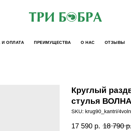
 И ОПЛАТА
ПРЕИМУЩЕСТВА
О НАС
ОТЗЫВЫ
Круглый разд
стулья ВОЛНА
SKU:
krug90_kantri/4vol
17 590
р.
18 790
р