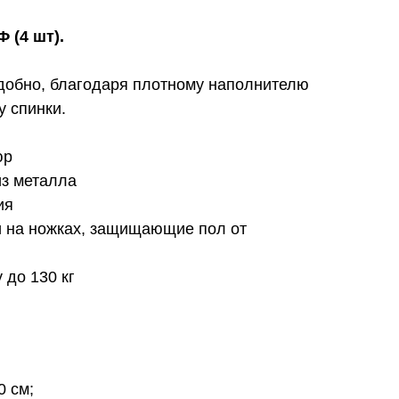
 (4 шт).
удобно, благодаря плотному наполнителю
у спинки.
юр
из металла
ия
и на ножках, защищающие пол от
 до 130 кг
0 см;