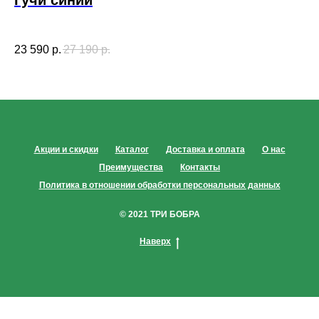
Гучи синий
Г
23 590
р.
27 190
р.
35
Акции и скидки
Каталог
Доставка и оплата
О нас
Преимущества
Контакты
Политика в отношении обработки персональных данных
© 2021 ТРИ БОБРА
Наверх