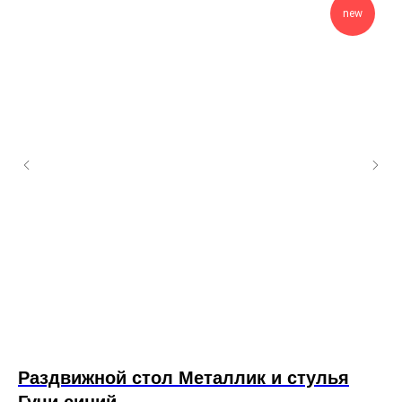
new
Раздвижной стол Металлик и стулья
К