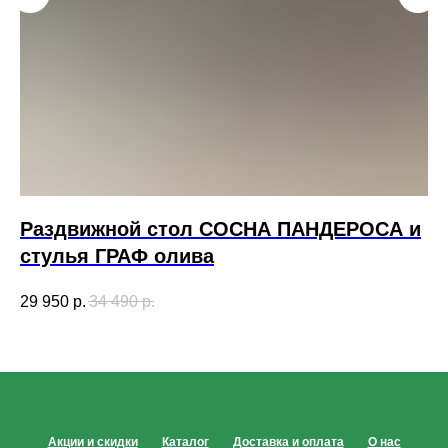
Раздвижной стол СОСНА ПАНДЕРОСА и
С
стулья ГРАФ олива
"
ж
29 950
р.
34 490
р.
30
Акции и скидки
Каталог
Доставка и оплата
О нас