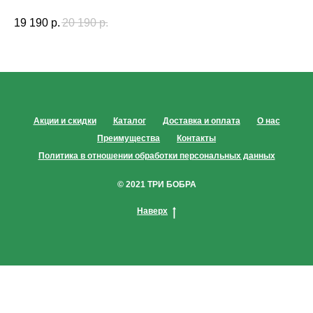
19 190
р.
20 190
р.
42
Акции и скидки
Каталог
Доставка и оплата
О нас
Преимущества
Контакты
Политика в отношении обработки персональных данных
© 2021 ТРИ БОБРА
Наверх