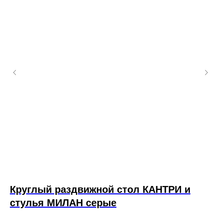
 4
Круглый раздвижной стол КАНТРИ и
С
стулья МИЛАН серые
А