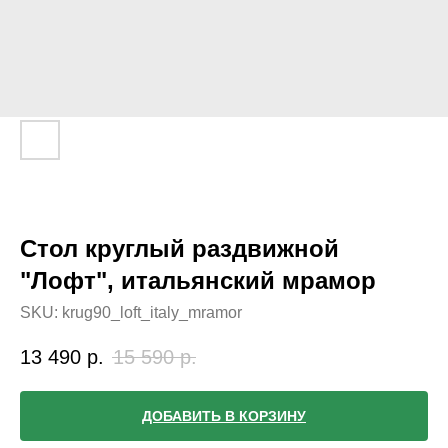
Стол круглый раздвижной
"Лофт", итальянский мрамор
SKU:
krug90_loft_italy_mramor
13 490
р.
15 590
р.
ДОБАВИТЬ В КОРЗИНУ