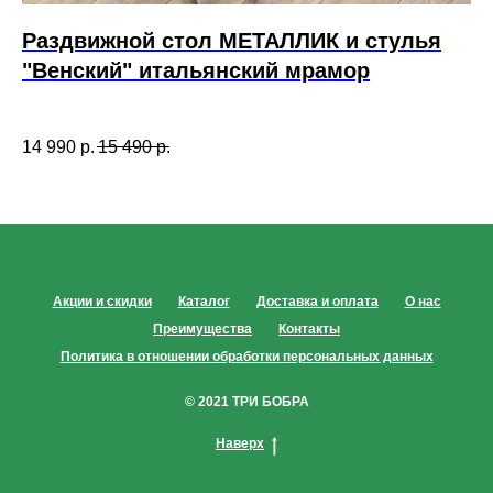
Раздвижной стол МЕТАЛЛИК и стулья
Р
"Венский" итальянский мрамор
и
цв
14 990
р.
15 490
р.
53
Акции и скидки
Каталог
Доставка и оплата
О нас
Преимущества
Контакты
Политика в отношении обработки персональных данных
© 2021 ТРИ БОБРА
Наверх