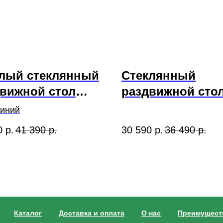
глый стеклянный
Стеклянный
вижной стол
раздвижной сто
рый мрамор" и
"Черный мрамор
синий
ья "БОСТОН" 3
стулья "ГУЧИ"
0
р.
41 390
р.
30 590
р.
36 490
р.
коричневый
Каталог
Доставка и оплата
О нас
Преимущест