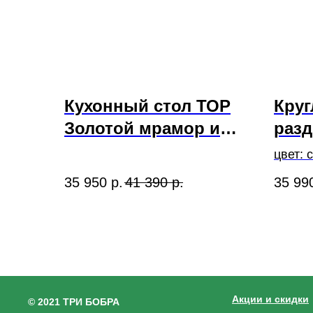
Кухонный стол ТОР
Кру
Золотой мрамор и
разд
стулья ГРАФ серый
"Се
цвет: 
стул
35 950
р.
41 390
р.
35 99
шт.
Акции и скидки
© 2021 ТРИ БОБРА