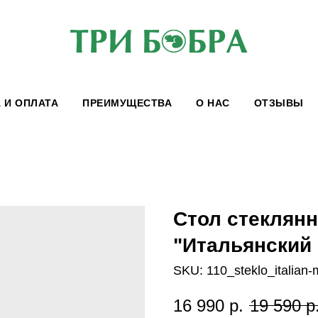
 И ОПЛАТА
ПРЕИМУЩЕСТВА
О НАС
ОТЗЫВЫ
Стол стеклян
"Итальянский
SKU:
110_steklo_italian
16 990
р.
19 590
р