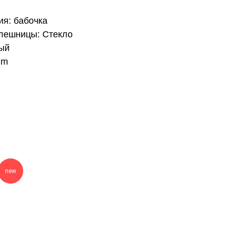
я: бабочка
лешницы: Стекло
ный
mm
new