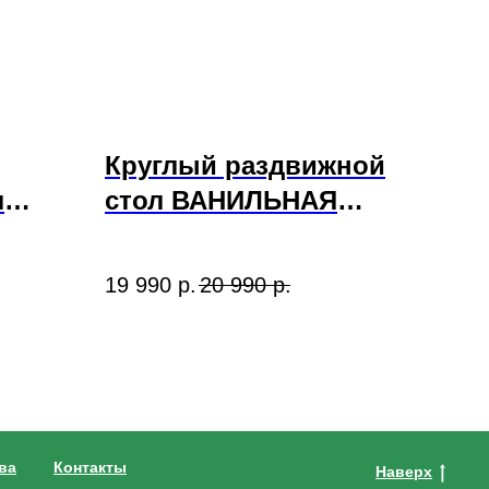
Круглый раздвижной
л
стол ВАНИЛЬНАЯ
" и
ЛОЗА и стулья
МАДРИД ваниль
19 990
р.
20 990
р.
ва
Контакты
Наверх