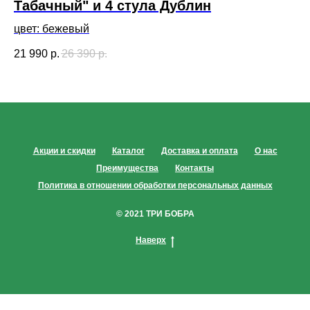
Табачный" и 4 стула Дублин
Ч
цвет: бежевый
21 990
р.
26 390
р.
38
Акции и скидки
Каталог
Доставка и оплата
О нас
Преимущества
Контакты
Политика в отношении обработки персональных данных
© 2021 ТРИ БОБРА
Наверх