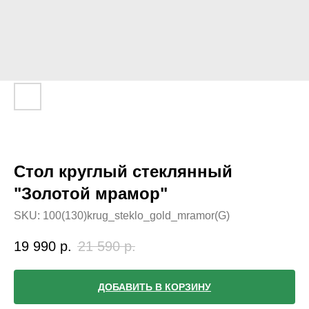
Стол круглый стеклянный
"Золотой мрамор"
SKU:
100(130)krug_steklo_gold_mramor(G)
19 990
р.
21 590
р.
ДОБАВИТЬ В КОРЗИНУ