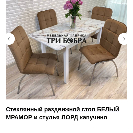
л
Стеклянный раздвижной стол БЕЛЫЙ
О
МРАМОР и стулья ЛОРД капучино
6 