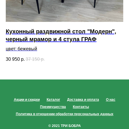
Кухонный раздвижной стол "Модерн",
К
черный мрамор и 4 стула ГРАФ
и
цвет: бежевый
30 950
р.
37 150
р.
19
Акции и скидки
Каталог
Доставка и оплата
О нас
Преимущества
Контакты
Политика в отношении обработки персональных данных
© 2021 ТРИ БОБРА